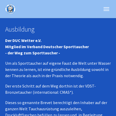
Skip to main content
Skip to page footer
Ausbildung
Der DUC Wetter e.V.
Mitglied im Verband Deutscher Sporttaucher
- der Weg zum Sporttaucher -
Um als Sporttaucher auf eigene Faust die Welt unter Wasser
kennen zu lernen, ist eine gründliche Ausbildung sowohl in
der Theorie als auch in der Praxis notwendig.
Der erste Schritt auf dem Weg dorthin ist der VDST-
Bronzetaucher (international: CMAS*).
Dieses so genannte Brevet berechtigt den Inhaber auf der
ganzen Welt Tauchausrüstung auszuleihen,
Druckluftflaschen befüllen zu lassen und, in Begleitung